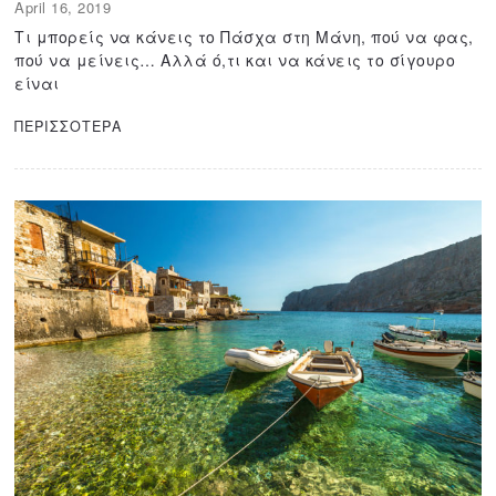
April 16, 2019
A
p
Τι μπορείς να κάνεις το Πάσχα στη Μάνη, πού να φας,
r
πού να μείνεις… Αλλά ό,τι και να κάνεις το σίγουρο
i
είναι
l
6
ΠΕΡΙΣΣΟΤΕΡΑ
,
2
0
2
2