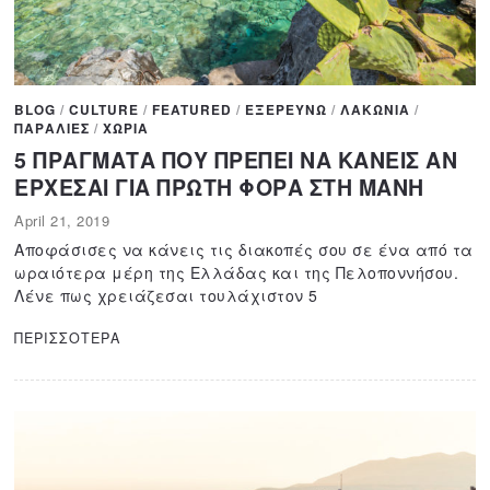
BLOG
/
CULTURE
/
FEATURED
/
ΕΞΕΡΕΥΝΩ
/
ΛΑΚΩΝΙΑ
/
ΠΑΡΑΛΙΕΣ
/
ΧΩΡΙΑ
5 ΠΡΑΓΜΑΤΑ ΠΟΥ ΠΡΕΠΕΙ ΝΑ ΚΑΝΕΙΣ ΑΝ
ΕΡΧΕΣΑΙ ΓΙΑ ΠΡΩΤΗ ΦΟΡΑ ΣΤΗ ΜΑΝΗ
April 21, 2019
A
p
Αποφάσισες να κάνεις τις διακοπές σου σε ένα από τα
r
ωραιότερα μέρη της Ελλάδας και της Πελοποννήσου.
i
Λένε πως χρειάζεσαι τουλάχιστον 5
l
1
ΠΕΡΙΣΣΟΤΕΡΑ
1
,
2
0
2
0