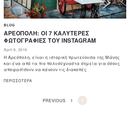
BLOG
ΑΡΕΟΠΟΛΗ: ΟΙ 7 ΚΑΛΥΤΕΡΕΣ
ΦΩΤΟΓΡΑΦΙΕΣ ΤΟΥ INSTAGRAM
April 8, 2019
J
u
Η Αρεόπολη, είναι η ιστορική πρωτεύουσα της Μάνης
l
και ένα από τα πιο πολυσύχναστα σημεία για όσους
y
αποφασίσουν να κάνουν τις διακοπές
2
2
ΠΕΡΙΣΣΟΤΕΡΑ
,
2
0
1
PREVIOUS
1
2
9