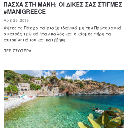
ΠΑΣΧΑ ΣΤΗ ΜΑΝΗ: ΟΙ ΔΙΚΕΣ ΣΑΣ ΣΤΙΓΜΕΣ
#MANIGREECE
April 29, 2019
A
p
Φέτος το Πάσχα ταίριαξε ιδανικά με την Πρωτομαγιά,
r
ο καιρός τελικά ήταν καλός και ο κόσμος πήρε τα
i
αυτοκίνητά του και κατέβηκε
l
1
ΠΕΡΙΣΣΟΤΕΡΑ
1
,
2
0
2
0