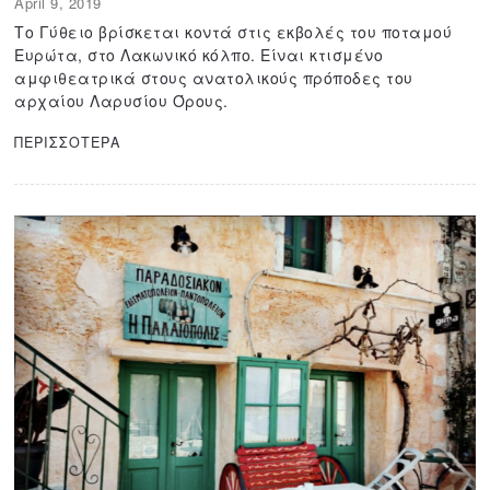
April 9, 2019
A
p
Το Γύθειο βρίσκεται κοντά στις εκβολές του ποταμού
r
Ευρώτα, στο Λακωνικό κόλπο. Είναι κτισμένο
i
αμφιθεατρικά στους ανατολικούς πρόποδες του
l
αρχαίου Λαρυσίου Όρους.
1
1
,
ΠΕΡΙΣΣΟΤΕΡΑ
2
0
2
0