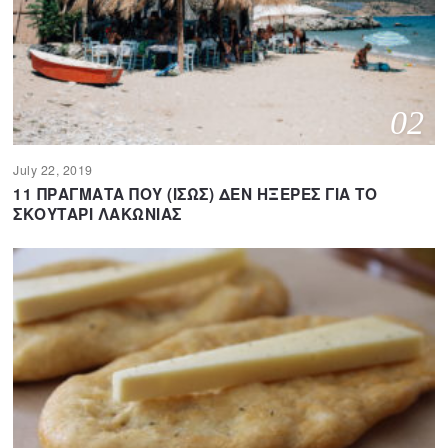
02
July 22, 2019
A
p
11 ΠΡΑΓΜΑΤΑ ΠΟΥ (ΙΣΩΣ) ΔΕΝ ΗΞΕΡΕΣ ΓΙΑ ΤΟ
r
ΣΚΟΥΤΑΡΙ ΛΑΚΩΝΙΑΣ
i
l
1
1
,
2
0
2
0