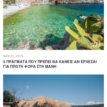
01
April 21, 2019
A
p
5 ΠΡΑΓΜΑΤΑ ΠΟΥ ΠΡΕΠΕΙ ΝΑ ΚΑΝΕΙΣ ΑΝ ΕΡΧΕΣΑΙ
r
ΓΙΑ ΠΡΩΤΗ ΦΟΡΑ ΣΤΗ ΜΑΝΗ
i
l
1
1
,
2
0
2
0