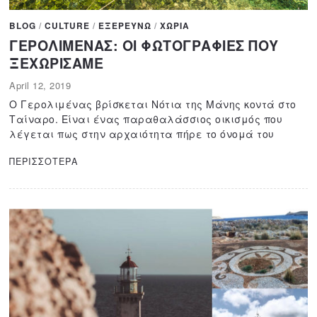
BLOG
/
CULTURE
/
ΕΞΕΡΕΥΝΩ
/
ΧΩΡΙΑ
ΓΕΡΟΛΙΜΕΝΑΣ: ΟΙ ΦΩΤΟΓΡΑΦΙΕΣ ΠΟΥ
ΞΕΧΩΡΙΣΑΜΕ
April 12, 2019
A
p
Ο Γερολιμένας βρίσκεται Νότια της Μάνης κοντά στο
r
Ταίναρο. Είναι ένας παραθαλάσσιος οικισμός που
i
λέγεται πως στην αρχαιότητα πήρε το όνομά του
l
1
ΠΕΡΙΣΣΟΤΕΡΑ
1
,
2
0
2
0