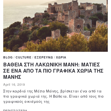
BLOG
/
CULTURE
/
ΕΞΕΡΕΥΝΩ
/
ΧΩΡΙΑ
ΒΑΘΕΙΑ ΣΤΗ ΛΑΚΩΝΙΚΗ ΜΑΝΗ: ΜΑΤΙΕΣ
ΣΕ ΕΝΑ ΑΠΟ ΤΑ ΠΙΟ ΓΡΑΦΙΚΑ ΧΩΡΙΑ ΤΗΣ
ΜΑΝΗΣ
April 16, 2019
A
p
Στην καρδιά της Μέσα Μάνης, βρίσκεται ένα από τα
r
πιο γραφικά χωριά της. Η Βάθεια. Είναι από τους πιο
i
γραφικούς οικισμούς της
l
1
ΠΕΡΙΣΣΟΤΕΡΑ