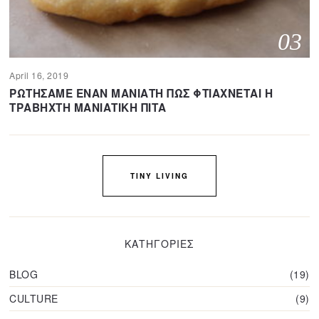
03
April 16, 2019
A
p
ΡΩΤΗΣΑΜΕ ΕΝΑΝ ΜΑΝΙΑΤΗ ΠΩΣ ΦΤΙΑΧΝΕΤΑΙ Η
r
ΤΡΑΒΗΧΤΗ ΜΑΝΙΑΤΙΚΗ ΠΙΤΑ
i
l
1
1
,
2
TINY LIVING
0
2
0
ΚΑΤΗΓΟΡΙΕΣ
BLOG
19
CULTURE
9