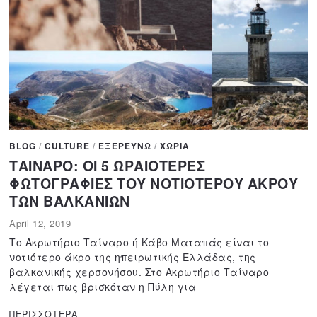
BLOG
/
CULTURE
/
ΕΞΕΡΕΥΝΩ
/
ΧΩΡΙΑ
ΤΑΙΝΑΡΟ: ΟΙ 5 ΩΡΑΙΟΤΕΡΕΣ
ΦΩΤΟΓΡΑΦΙΕΣ ΤΟΥ ΝΟΤΙΟΤΕΡΟΥ ΑΚΡΟΥ
ΤΩΝ ΒΑΛΚΑΝΙΩΝ
April 12, 2019
A
p
Το Ακρωτήριο Ταίναρο ή Κάβο Ματαπάς είναι το
r
νοτιότερο άκρο της ηπειρωτικής Ελλάδας, της
i
βαλκανικής χερσονήσου. Στο Ακρωτήριο Ταίναρο
l
λέγεται πως βρισκόταν η Πύλη για
1
1
,
ΠΕΡΙΣΣΟΤΕΡΑ